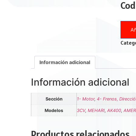
Cod
Añ
Catego
Información adicional
Información adicional
Sección
1- Motor
,
4- Frenos, Direcci
Modelos
3CV
,
MEHARI
,
AK400
,
AMER
Productos relacionados