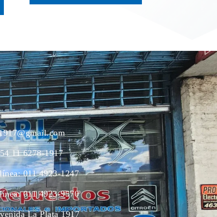
ac1917@gmail.com
54 11 6278-1917
 línea: 011 4923-1247
 línea: 011 4923-9570
Avenida La Plata 1917