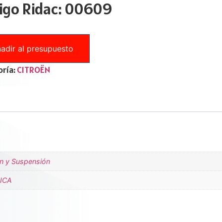
igo Ridac: 00609
adir al presupuesto
ría:
CITROËN
ón y Suspensión
ICA