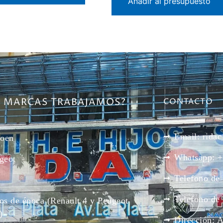
Añadir al presupuesto
E MARCAS TRABAJAMOS?
CONTACTO
Email: rid
roen
Whatsapp: +
geot
Telefono de
Telefono de
os de época (Renault 4 y Peugeot
)
Dirección: 