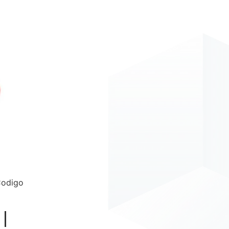
Codigo
 |