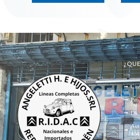
¿QU
Cit
Peu
Ds
Aut
404