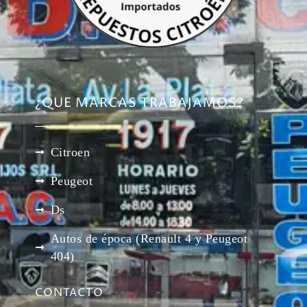
¿QUE MARCAS TRABAJAMOS?
Citroen
Peugeot
Ds
Autos de época (Renault 4 y Peugeot
404)
CONTACTO