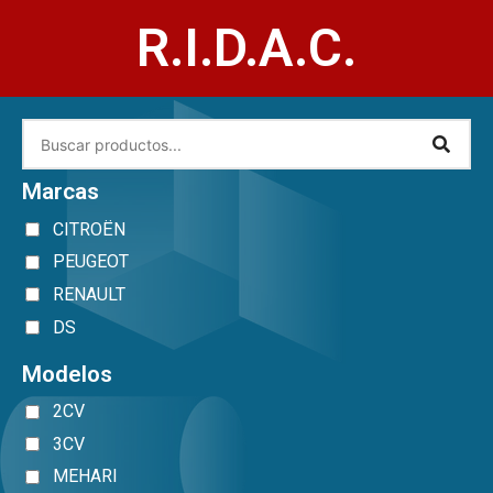
R.I.D.A.C.
Marcas
CITROËN
PEUGEOT
RENAULT
DS
Modelos
2CV
3CV
MEHARI