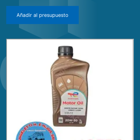
GRINGA
1- Motor
AMERICA
Añadir al presupuesto
2- Encendido
IES FURGON
3- Caja de Cambios / Transmisión
R4
4- Frenos, Dirección y Suspensión
R5
5- Electricidad
R6
6- Carroceria, Puertas y Ventanas
R12
7- Interior
GORDINI
8- Accesorios
404
9- Piezas de Recambio
504
505