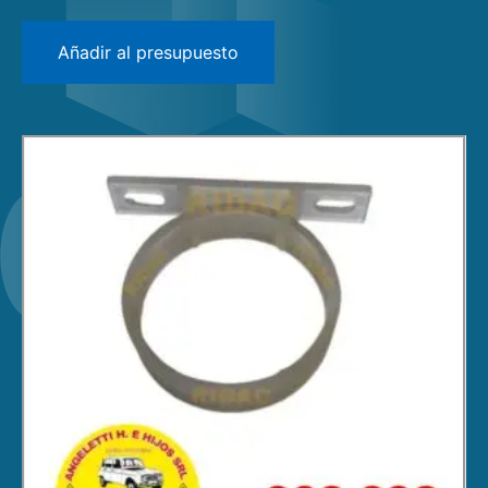
GRINGA
1- Motor
AMERICA
Añadir al presupuesto
2- Encendido
IES FURGON
3- Caja de Cambios / Transmisión
R4
4- Frenos, Dirección y Suspensión
R5
5- Electricidad
R6
6- Carroceria, Puertas y Ventanas
R12
7- Interior
GORDINI
8- Accesorios
404
9- Piezas de Recambio
504
505