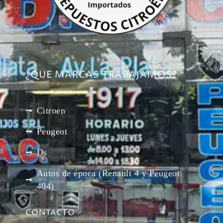
¿QUE MARCAS TRABAJAMOS?
Citroen
Peugeot
Ds
Autos de época (Renault 4 y Peugeot
404)
CONTACTO