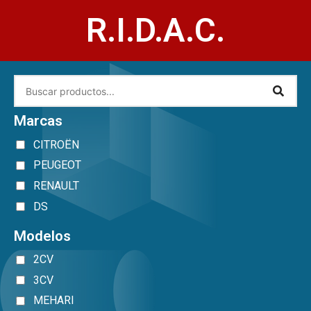
R.I.D.A.C.
Marcas
CITROËN
PEUGEOT
RENAULT
DS
Modelos
2CV
3CV
MEHARI