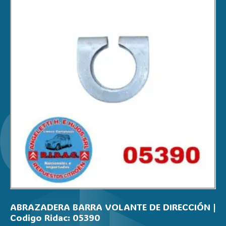
Marcas
CITROËN
PEUGEOT
RENAULT
DS
Modelos
2CV
3CV
MEHARI
AK400
AMI 8
DYANE
VISA
ABRAZADERA BARRA VOLANTE DE DIRECCIÓN |
SUPER AMERICA
Codigo Ridac: 05390
Sección