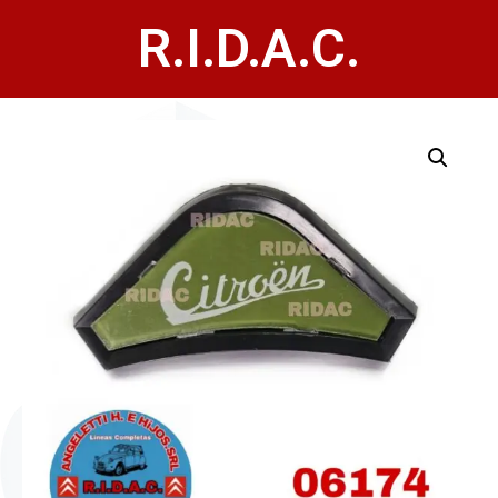
R.I.D.A.C.