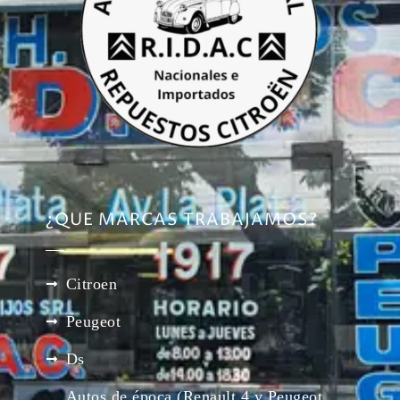
¿QUE MARCAS TRABAJAMOS?
Citroen
Peugeot
Ds
Autos de época (Renault 4 y Peugeot