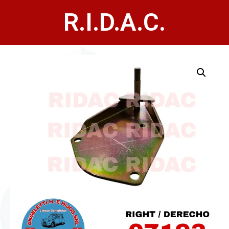
R.I.D.A.C.