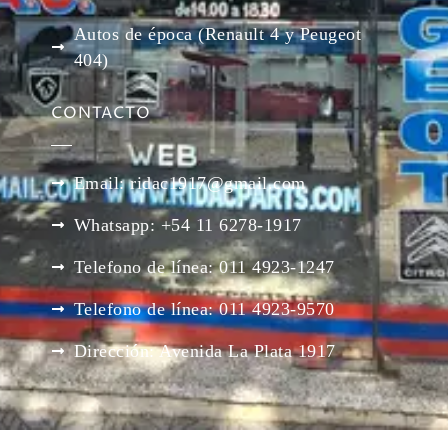
Autos de época (Renault 4 y Peugeot
404)
CONTACTO
Email: ridac1917@gmail.com
Whatsapp: +54 11 6278-1917
Telefono de línea: 011 4923-1247
Telefono de línea: 011 4923-9570
Dirección: Avenida La Plata 1917