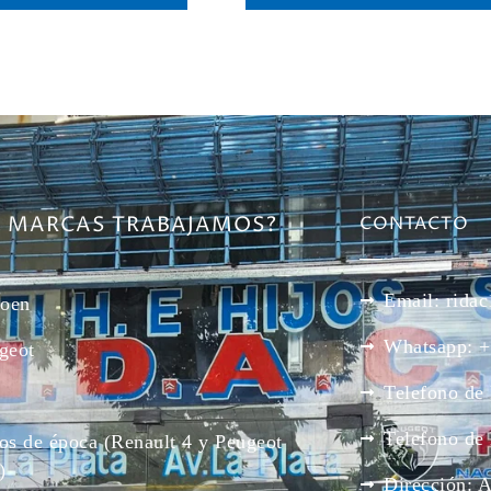
E MARCAS TRABAJAMOS?
CONTACTO
Email: rid
roen
Whatsapp: +
geot
Telefono de
Telefono de
os de época (Renault 4 y Peugeot
)
Dirección: 