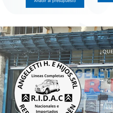
Añadir al presupuesto
¿QU
Cit
Peu
Ds
Aut
404