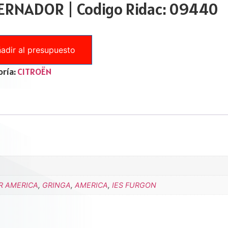
ERNADOR | Codigo Ridac: 09440
adir al presupuesto
ría:
CITROËN
R AMERICA
,
GRINGA
,
AMERICA
,
IES FURGON