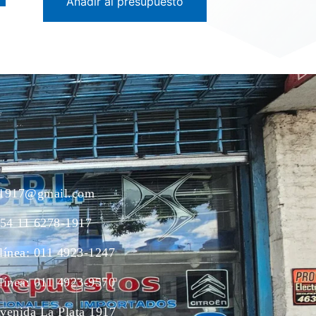
Añadir al presupuesto
ac1917@gmail.com
54 11 6278-1917
 línea: 011 4923-1247
 línea: 011 4923-9570
Avenida La Plata 1917