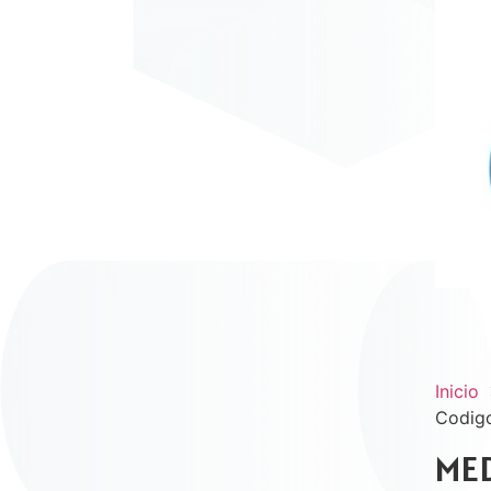
Inicio
Codig
MED