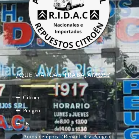
¿QUE MARCAS TRABAJAMOS?
Citroen
Peugeot
Ds
Autos de época (Renault 4 y Peugeot