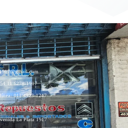
ac1917@gmail.com
54 11 6278-1917
 línea: 011 4923-1247
 línea: 011 4923-9570
Avenida La Plata 1917