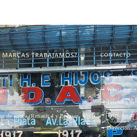
E MARCAS TRABAJAMOS?
CONTACTO
Email: rid
roen
Whatsapp: +
geot
Telefono de
Telefono de
os de época (Renault 4 y Peugeot
)
Dirección: 