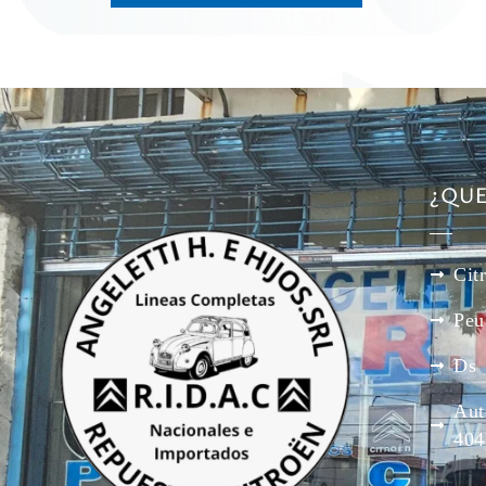
¿QU
Cit
Peu
Ds
Aut
404