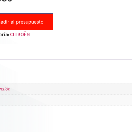
adir al presupuesto
ría:
CITROËN
ensión