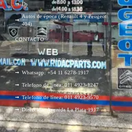
Ds
Autos de época (Renault 4 y Peugeot
404)
CONTACTO
Email: ridac1917@gmail.com
Whatsapp: +54 11 6278-1917
Telefono de línea: 011 4923-1247
Telefono de línea: 011 4923-9570
Dirección: Avenida La Plata 1917