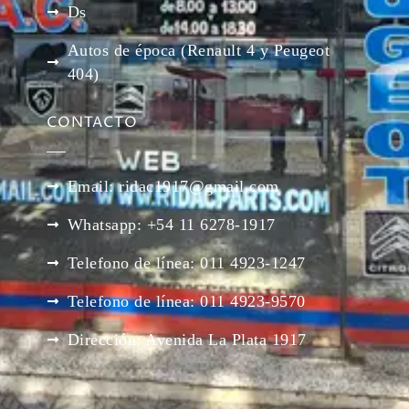
Ds
Autos de época (Renault 4 y Peugeot
404)
CONTACTO
Email: ridac1917@gmail.com
Whatsapp: +54 11 6278-1917
Telefono de línea: 011 4923-1247
Telefono de línea: 011 4923-9570
Dirección: Avenida La Plata 1917