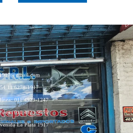
ac1917@gmail.com
54 11 6278-1917
 línea: 011 4923-1247
 línea: 011 4923-9570
Avenida La Plata 1917