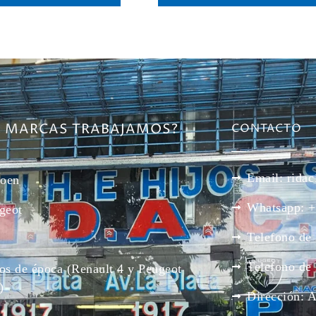
E MARCAS TRABAJAMOS?
CONTACTO
Email: rid
roen
Whatsapp: +
geot
Telefono de
Telefono de
os de época (Renault 4 y Peugeot
)
Dirección: 