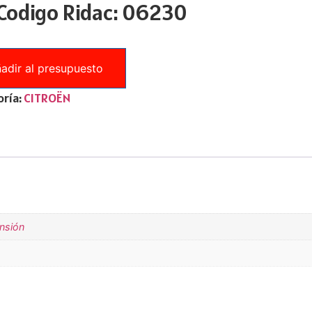
 Codigo Ridac: 06230
adir al presupuesto
ría:
CITROËN
ensión