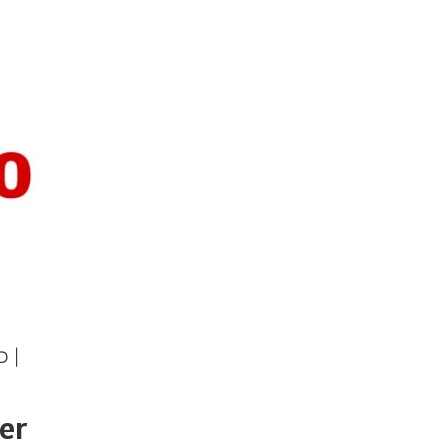
D |
er