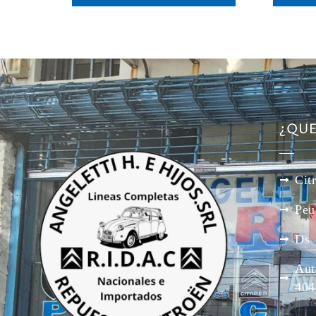
¿QU
Cit
Peu
Ds
Aut
404