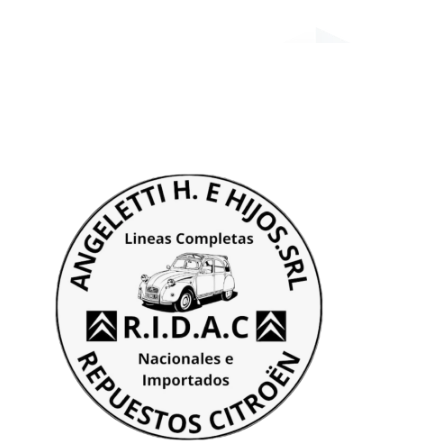
¿QU
Cit
Peu
Ds
Aut
404