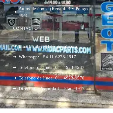
Autos de época (Renault 4 y Peugeot
404)
CONTACTO
Email: ridac1917@gmail.com
Whatsapp: +54 11 6278-1917
Telefono de línea: 011 4923-1247
Telefono de línea: 011 4923-9570
Dirección: Avenida La Plata 1917