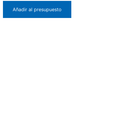
Añadir al presupuesto
¿QUE MARCAS TRABAJAMOS?
Citroen
Peugeot
Ds