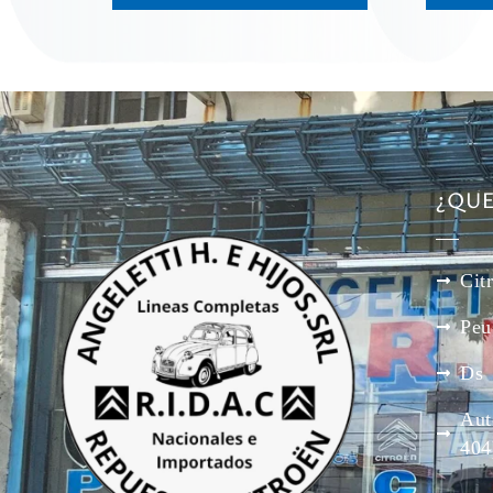
¿QU
Cit
Peu
Ds
Aut
404