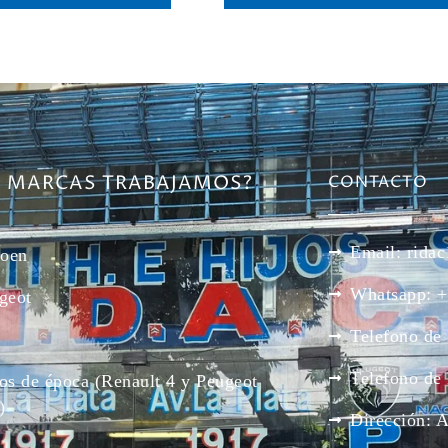
E MARCAS TRABAJAMOS?
CONTACTO
Email: rid
roen
Whatsapp: +
geot
Telefono de
Telefono de
os de época (Renault 4 y Peugeot
)
Dirección: 