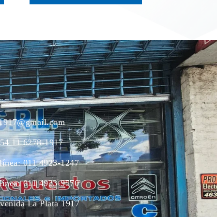
ac1917@gmail.com
54 11 6278-1917
 línea: 011 4923-1247
 línea: 011 4923-9570
Avenida La Plata 1917