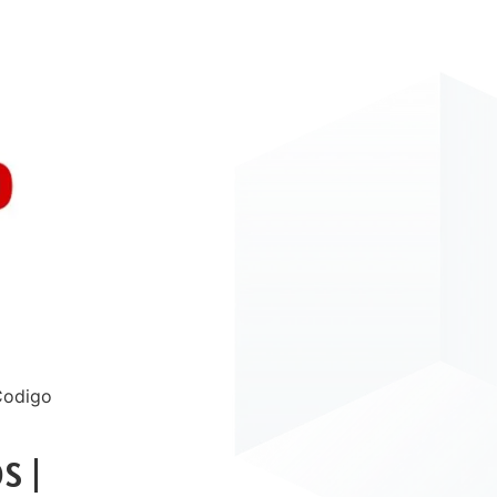
Codigo
S |