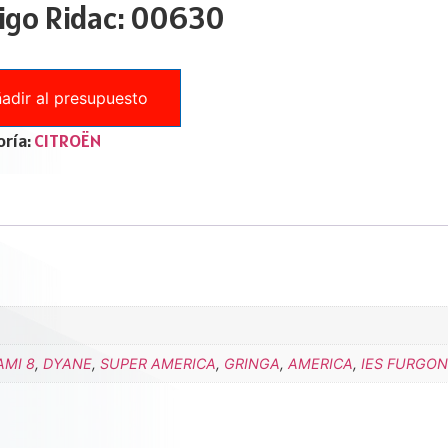
igo Ridac: 00630
adir al presupuesto
ría:
CITROËN
AMI 8
,
DYANE
,
SUPER AMERICA
,
GRINGA
,
AMERICA
,
IES FURGON