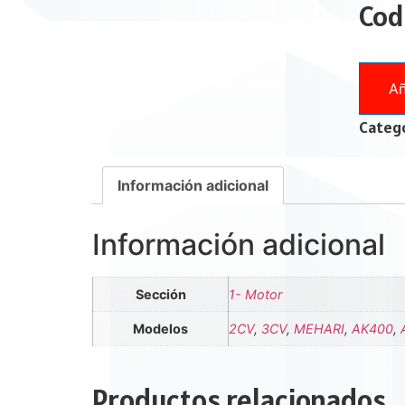
Cod
Añ
Catego
Información adicional
Información adicional
Sección
1- Motor
Modelos
2CV
,
3CV
,
MEHARI
,
AK400
,
Productos relacionados