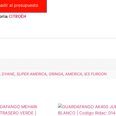
adir al presupuesto
ría:
CITROËN
,
DYANE
,
SUPER AMERICA
,
GRINGA
,
AMERICA
,
IES FURGON