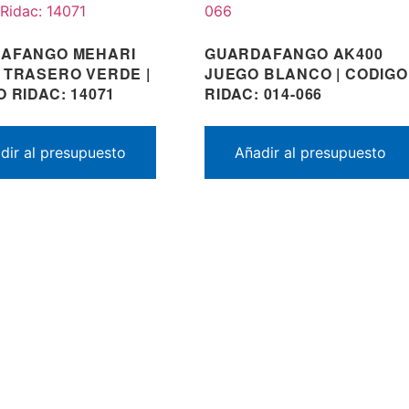
AFANGO MEHARI
GUARDAFANGO AK400
 TRASERO VERDE |
JUEGO BLANCO | CODIGO
 RIDAC: 14071
RIDAC: 014-066
dir al presupuesto
Añadir al presupuesto
E MARCAS TRABAJAMOS?
CONTACTO
Email: rid
roen