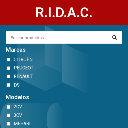
R.I.D.A.C.
Marcas
CITROËN
PEUGEOT
RENAULT
DS
Modelos
2CV
3CV
MEHARI