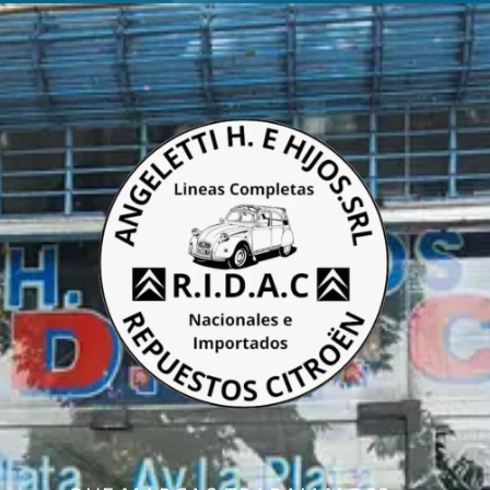
Marcas
CITROËN
PEUGEOT
RENAULT
DS
Modelos
2CV
3CV
MEHARI
AK400
AMI 8
DYANE
VISA
SUPER AMERICA
Sección