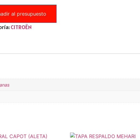
adir al presupuesto
ría:
CITROËN
tanas