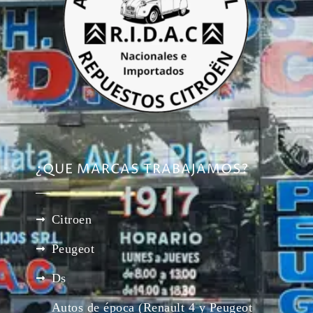
¿QUE MARCAS TRABAJAMOS?
Citroen
Peugeot
Ds
Autos de época (Renault 4 y Peugeot