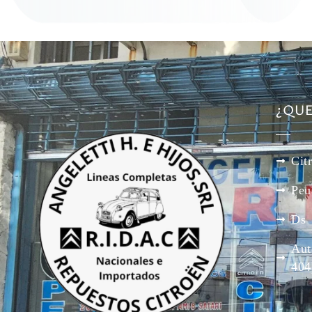
¿QU
Cit
Peu
Ds
Aut
404