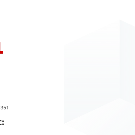
1351
: