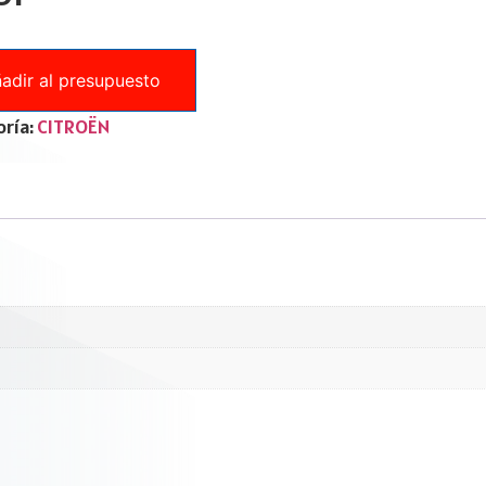
adir al presupuesto
ría:
CITROËN