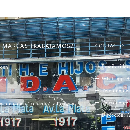
E MARCAS TRABAJAMOS?
CONTACTO
Email: rid
roen
Whatsapp: +
geot
Telefono de
Telefono de
os de época (Renault 4 y Peugeot
)
Dirección: 