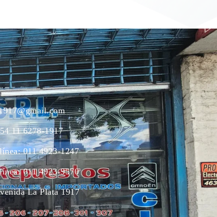
ac1917@gmail.com
54 11 6278-1917
 línea: 011 4923-1247
 línea: 011 4923-9570
Avenida La Plata 1917