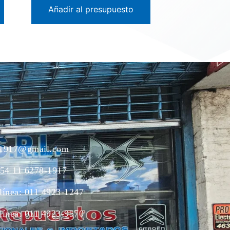
Añadir al presupuesto
ac1917@gmail.com
54 11 6278-1917
 línea: 011 4923-1247
 línea: 011 4923-9570