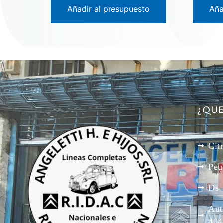
Añadir al presupuesto
Aña
¿QU
Cit
Peu
Ds
Aut
404