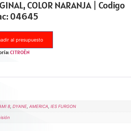
GINAL, COLOR NARANJA | Codigo
ac: 04645
adir al presupuesto
ría:
CITROËN
AMI 8
,
DYANE
,
AMERICA
,
IES FURGON
isión