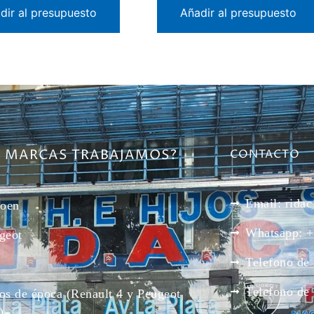
dir al presupuesto
Añadir al presupuesto
E MARCAS TRABAJAMOS?
CONTACTO
Email: rid
roen
Whatsapp: +
geot
Telefono de
Telefono de
os de época (Renault 4 y Peugeot
)