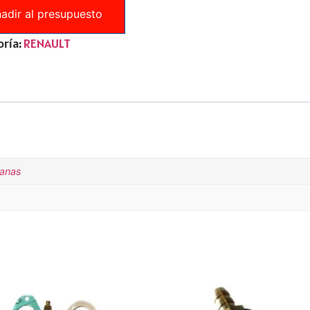
adir al presupuesto
ría:
RENAULT
tanas