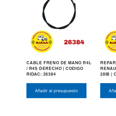
CABLE FRENO DE MANO R4L
REPAR
/ R4S DERECHO | CODIGO
RENAU
RIDAC: 26384
28IB |
Añadir al presupuesto
Aña