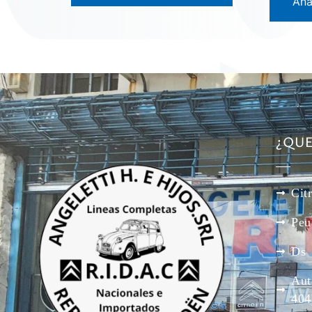
Aña
¿QU
Cit
Peu
Ds
Aut
404