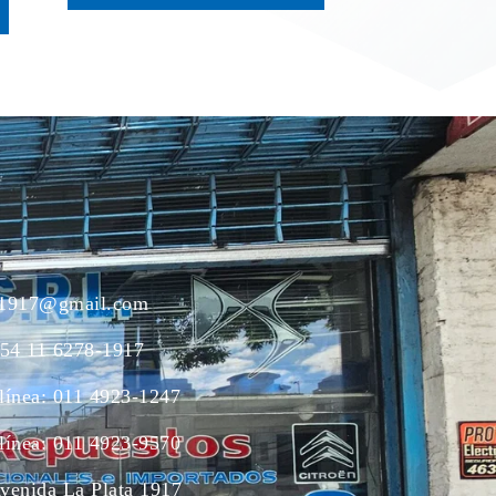
ac1917@gmail.com
54 11 6278-1917
 línea: 011 4923-1247
 línea: 011 4923-9570
Avenida La Plata 1917