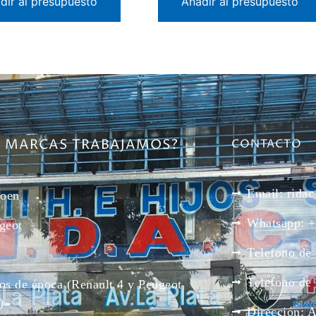
dir al presupuesto
Añadir al presupuesto
E MARCAS TRABAJAMOS?
CONTACTO
Email: rid
roen
Whatsapp: +
geot
Telefono de
Telefono de
os de época (Renault 4 y Peugeot
)
Dirección: 