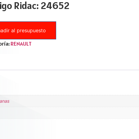
igo Ridac: 24652
adir al presupuesto
ría:
RENAULT
tanas