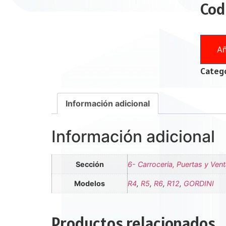
Cod
Añ
Catego
Información adicional
Información adicional
Sección
6- Carroceria, Puertas y Ven
Modelos
R4
,
R5
,
R6
,
R12
,
GORDINI
Productos relacionados