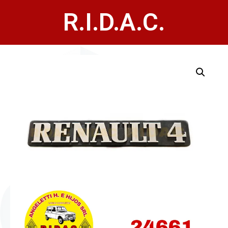
R.I.D.A.C.