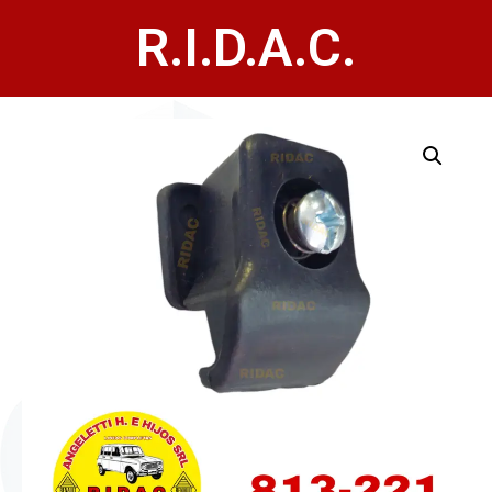
R.I.D.A.C.