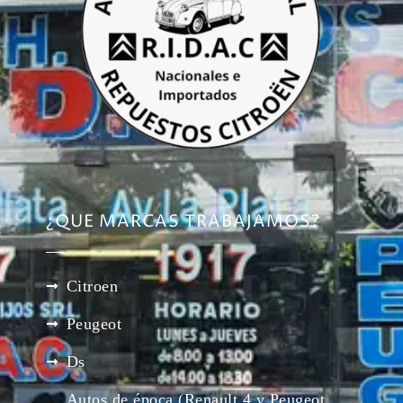
¿QUE MARCAS TRABAJAMOS?
Citroen
Peugeot
Ds
Autos de época (Renault 4 y Peugeot